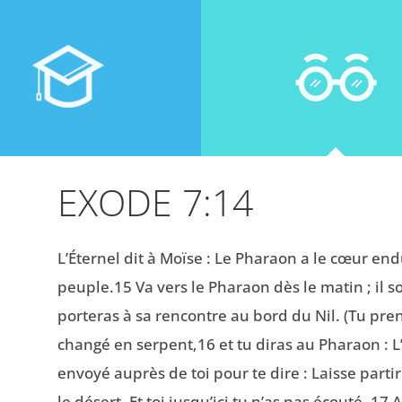
EXODE 7:14
L’Éternel dit à Moïse : Le Pharaon a le cœur endur
peuple.15 Va vers le Pharaon dès le matin ; il sor
porteras à sa rencontre au bord du Nil. (Tu pren
changé en serpent,16 et tu diras au Pharaon : L
envoyé auprès de toi pour te dire : Laisse parti
le désert. Et toi jusqu’ici tu n’as pas écouté. 17 A