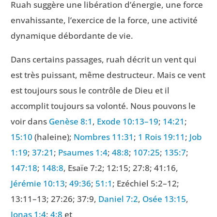
Ruah suggère une libération d’énergie, une force
envahissante, l’exercice de la force, une activité
dynamique débordante de vie.
Dans certains passages, ruah décrit un vent qui
est très puissant, même destructeur. Mais ce vent
est toujours sous le contrôle de Dieu et il
accomplit toujours sa volonté. Nous pouvons le
voir dans
Genèse 8:1
,
Exode 10:13–19
;
14:21
;
15:10
(haleine);
Nombres 11:31
;
1 Rois 19:11
;
Job
1:19
;
37:21
;
Psaumes 1:4
;
48:8
;
107:25
;
135:7
;
147:18
;
148:8
, Esaïe 7:2; 12:15; 27:8; 41:16,
Jérémie 10:13
;
49:36
;
51:1
; Ezéchiel 5:2–12;
13:11–13; 27:26; 37:9,
Daniel 7:2
,
Osée 13:15
,
Jonas 1:4
;
4:8
et