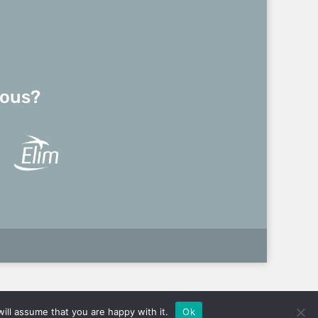
ous?
ill assume that you are happy with it.
Ok