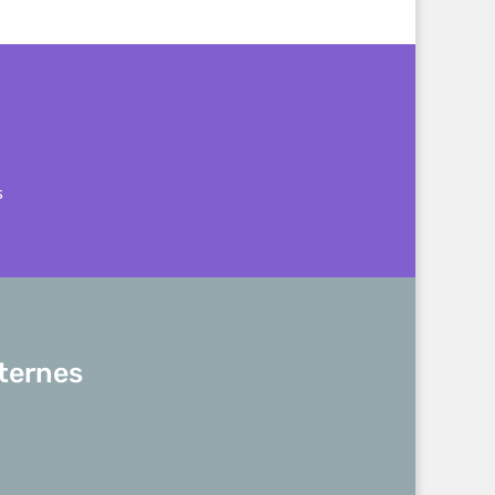
s
ternes