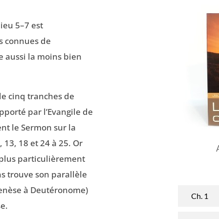
ieu 5–7
est
us connues de
e aussi la moins bien
de cinq tranches de
apporté par l’Evangile de
ent le Sermon sur la
13, 18 et 24 à 25. Or
plus particulièrement
s trouve son parallèle
(Genèse à Deutéronome)
Ch. 1
e.