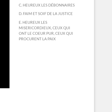
C. HEUREUX LES DÉBONNAIRES
D. FAIM ET SOIF DE LA JUSTICE
E. HEUREUX LES
MISERICORDIEUX, CEUX QUI
ONT LE COEUR PUR, CEUX QUI
PROCURENT LA PAIX