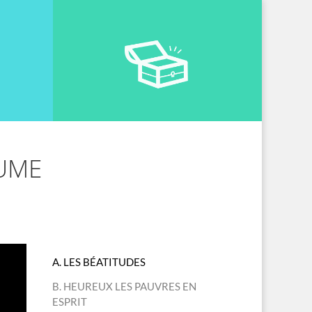
AUME
A. LES BÉATITUDES
B. HEUREUX LES PAUVRES EN
ESPRIT