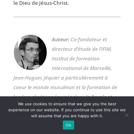
le Dieu de Jésus-Christ.
Auteur:
Co-fondateur et
directeur d’étude de l’IFIM,
Institut de formation
International de Marseille,
Jean-Hugues Jéquier a particulièrement à
coeur le monde musulman et la formation de
leaders chrétiens équipés dans la Parole et
We use cookies to ensure that we give you the best
dans l’Esprit. Il est marié et père de 3 enfants.
experience on our website. If you continue to use this site we
will assume that you are happy with it.
0 COMMENTS
Ok